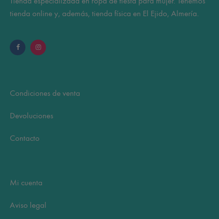
Tienda especializada en ropa de fiesta para mujer. Tenemos
pá
tienda online y, además, tienda física en El Ejido, Almería.
de
pr
Condiciones de venta
Devoluciones
Contacto
Mi cuenta
Aviso legal